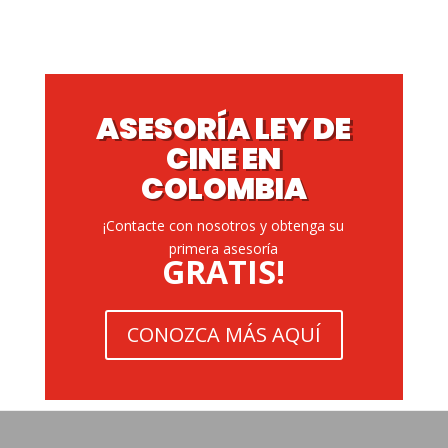
ASESORÍA LEY DE
CINE EN
COLOMBIA
¡Contacte con nosotros y obtenga su
primera asesoría
GRATIS!
CONOZCA MÁS AQUÍ