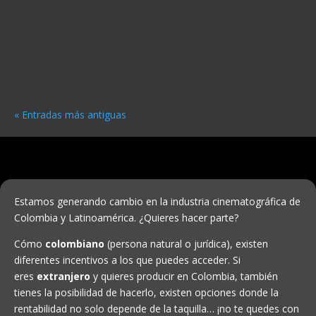
desempeñándose entonces como ¨productor creativo¨
un rol que pocas veces se explica con detalle y del cual
queremos destacar 5 puntos que tal vez permita
entender mejor la importancia de su función
« Entradas más antiguas
Estamos generando cambio en la industria cinematográfica de
Colombia y Latinoamérica. ¿Quieres hacer parte?
Cómo
colombiano
(persona natural o jurídica), existen
diferentes incentivos a los que puedes acceder. Si
eres
extranjero
y quieres producir en Colombia, también
tienes la posibilidad de hacerlo, existen opciones donde la
rentabilidad no solo depende de la taquilla… ¡no te quedes con