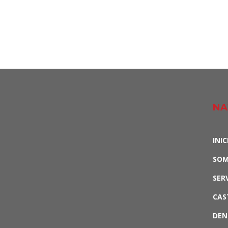
NA
INIC
SO
SER
CAS
DEN