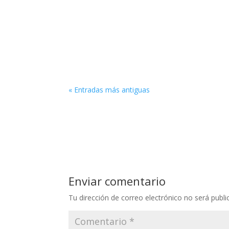
Studio AYMAC cumple 9 años y queremos agra
ellas, pero sobre todo, quienes las han hech
« Entradas más antiguas
Enviar comentario
Tu dirección de correo electrónico no será publi