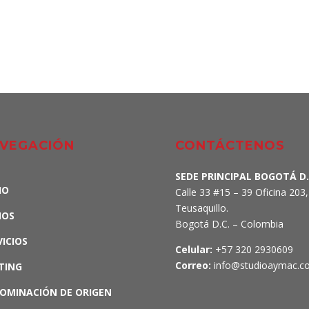
VEGACIÓN
CONTÁCTENOS
SEDE PRINCIPAL BOGOTÁ D.
IO
Calle 33 #15 – 39 Oficina 203,
Teusaquillo.
MOS
Bogotá D.C. – Colombia
VICIOS
Celular:
+57 320 2930609
Correo:
info@studioaymac.c
TING
OMINACIÓN DE ORIGEN