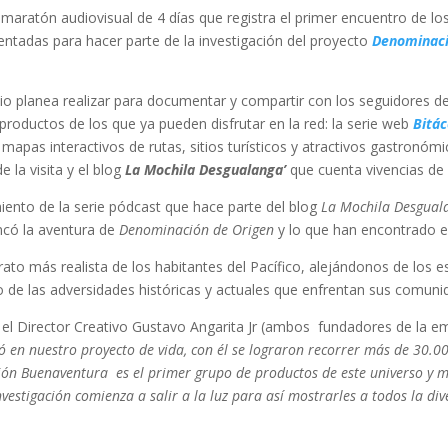
maratón audiovisual de 4 días que registra el primer encuentro de los
ntadas para hacer parte de la investigación del proyecto
Denominaci
udio planea realizar para documentar y compartir con los seguidores 
productos de los que ya pueden disfrutar en la red: la serie web
Bitá
, mapas interactivos de rutas, sitios turísticos y atractivos gastronóm
 la visita y el blog
La Mochila Desgualanga’
que cuenta vivencias de l
iento de la serie pódcast que hace parte del blog
La Mochila Desgual
có la aventura de
Denominación de Origen
y lo que han encontrado e
to más realista de los habitantes del Pacífico, alejándonos de los est
 de las adversidades históricas y actuales que enfrentan sus comuni
 el Director Creativo Gustavo Angarita Jr (ambos fundadores de la e
en nuestro proyecto de vida, con él se lograron recorrer más de 30.000 
ición Buenaventura es el primer grupo de productos de este universo y 
estigación comienza a salir a la luz para así mostrarles a todos la diver
’