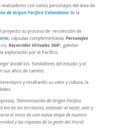
 realizadores con varios personajes del área de
ón de Origen Pacífico Colombiano
de la
del proyecto su proceso de recolección de
coras
, cápsulas complementarias
Personajes
icos,
Recorridos Virtuales
360º
, galerías
a exploración por el PacÍfico.
anga’
donde los fundadores del estudio y el
n sus años de camino.
ereotipos y resaltando su valor y cultura, la
dades.
mpresa),
‘‘Denominación de Origen Pacífico
km en los territorios, entender el nacer, vivir y
marca el inicio de una nueva etapa de nuestro
sidad y las riquezas de la gente del litoral