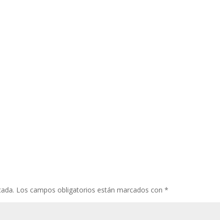
decer, de corazón, a quienes han acompañado este recorrido: quiene
o posibles. Cada proyecto ha sido el resultado de muchas voluntades..
cada.
Los campos obligatorios están marcados con
*