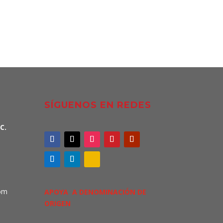
SÍGUENOS EN REDES
C.
om
APOYA A DENOMINACIÓN DE
ORIGEN