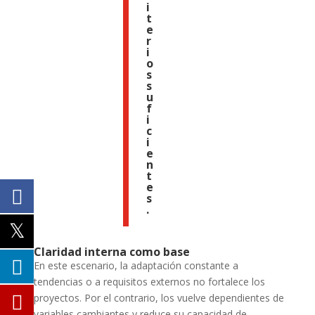
i
t
e
r
i
o
s
s
u
f
i
c
i
e
n
t
e
s
.
Claridad interna como base
En este escenario, la adaptación constante a
tendencias o a requisitos externos no fortalece los
proyectos. Por el contrario, los vuelve dependientes de
variables cambiantes y reduce su capacidad de