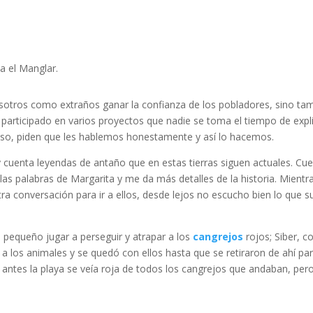
a el Manglar.
osotros como extraños ganar la confianza de los pobladores, sino tambi
participado en varios proyectos que nadie se toma el tiempo de expl
so, piden que les hablemos honestamente y así lo hacemos.
y cuenta leyendas de antaño que en estas tierras siguen actuales. C
as palabras de Margarita y me da más detalles de la historia. Mientr
tra conversación para ir a ellos, desde lejos no escucho bien lo que 
.
 pequeño jugar a perseguir y atrapar a los
cangrejos
rojos; Siber, c
 los animales y se quedó con ellos hasta que se retiraron de ahí pa
antes la playa se veía roja de todos los cangrejos que andaban, pero 