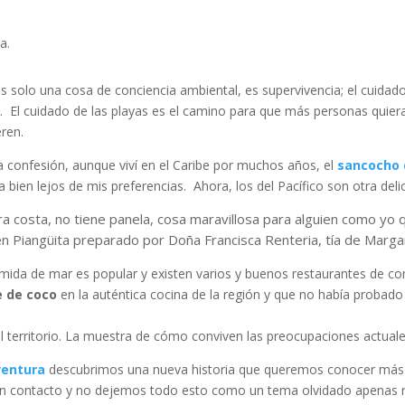
a.
 es solo una cosa de conciencia ambiental, es supervivencia; el cuidad
o. El cuidado de las playas es el camino para que más personas quieran
eren.
a confesión, aunque viví en el Caribe por muchos años, el
sancocho 
bien lejos de mis preferencias. Ahora, los del Pacífico son otra delic
tra costa, no tiene panela, cosa maravillosa para alguien como yo 
n Piangüita preparado por Doña Francisca Renteria, tía de Marga
mida de mar es popular y existen varios y buenos restaurantes de co
e de coco
en la auténtica cocina de la región y que no había probado
 del territorio. La muestra de cómo conviven las preocupaciones actua
entura
descubrimos una nueva historia que queremos conocer más 
 en contacto y no dejemos todo esto como un tema olvidado apena