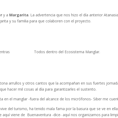
er
y a
Margarita
. La advertencia que nos hizo el día anterior Atanasi
arita y su familia para que colaboren con el proyecto.
entras
Todos dentro del Ecosistema Manglar.
entona arrullos y otros cantos que la acompañan en sus fuertes jornada
ue hacer mil cosas al día para garantizarles el sustento.
ta en el manglar -fuera del alcance de los micrófonos- Siber me cuent
ve del turismo, ha tenido mala fama por la basura que se ve en ella, e
ve aquí viene de Buenaventura -dice- aquí nos organizamos para limpi