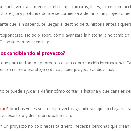
e suele venir a la mente es el rodaje: cámaras, luces, actores en a
estratégica y profunda donde se comienza a definir si un proyecto tien
e que, sin saberlo, te juegas el destino de tu historia antes siquie
esponderse. No solo sobre cómo avanzará la historia, sino también, 
AC consideramos esencial):
os concibiendo el proyecto?
 que para un fondo de fomento o una coproducción internacional. Cad
es el cimiento estratégico de cualquier proyecto audiovisual.
to te puede ayudar a definir cómo contar la historia y que canales se
dad?
Muchas veces se crean proyectos grandiosos que no llegan a se
 desarrollo y dinero principalmente).
o?
Un proyecto no solo necesita dinero, necesita personas que crean e