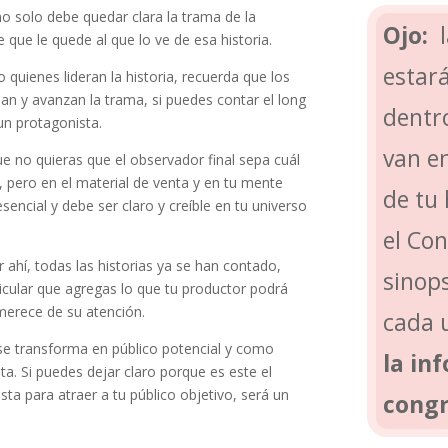
 no solo debe quedar clara la trama de la
Ojo:
l
e que le quede al que lo ve de esa historia.
estar
o quienes lideran la historia, recuerda que los
n y avanzan la trama, si puedes contar el long
dentro
 un protagonista.
van e
 no quieras que el observador final sepa cuál
, pero en el material de venta y en tu mente
de tu 
sencial y debe ser claro y creíble en tu universo
el Con
 ahí, todas las historias ya se han contado,
sinop
icular que agregas lo que tu productor podrá
 merece de su atención.
cada u
se transforma en público potencial y como
la in
a. Si puedes dejar claro porque es este el
 para atraer a tu público objetivo, será un
cong