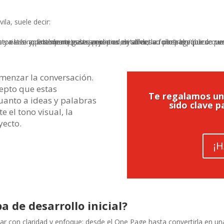
ila, suele decir:
omenzar la conversación.
epto que estas
Te regalamos una
cuanto a ideas y palabras
sido clave p
 el tono visual, la
oyecto.
¡H
a de desarrollo inicial?
 con claridad y enfoque: desde el One Page hasta convertirla en un