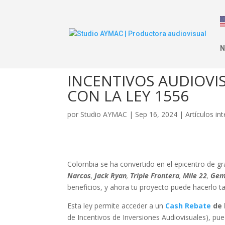
N
INCENTIVOS AUDIOVI
CON LA LEY 1556
por
Studio AYMAC
|
Sep 16, 2024
|
Artículos in
Colombia se ha convertido en el epicentro de gr
Narcos
,
Jack Ryan
,
Triple Frontera
,
Mile 22
,
Gem
beneficios, y ahora tu proyecto puede hacerlo t
Esta ley permite acceder a un
Cash Rebate
de 
de Incentivos de Inversiones Audiovisuales)
, pu