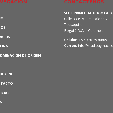
VEGACIÓN
CONTÁCTENOS
SEDE PRINCIPAL BOGOTÁ D.
IO
Calle 33 #15 – 39 Oficina 203,
Teusaquillo.
MOS
Bogotá D.C. – Colombia
VICIOS
Celular:
+57 320 2930609
Correo:
info@studioaymac.c
TING
OMINACIÓN DE ORIGEN
E
DE CINE
NTACTO
ICIAS
G