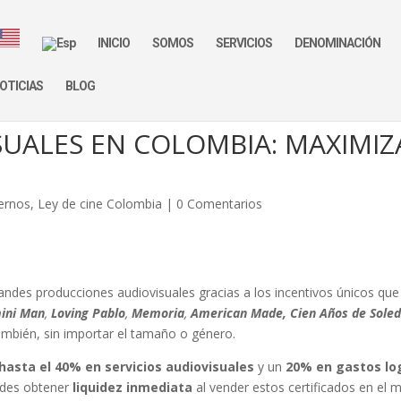
INICIO
SOMOS
SERVICIOS
DENOMINACIÓN
OTICIAS
BLOG
SUALES EN COLOMBIA: MAXIMI
ternos
,
Ley de cine Colombia
|
0 Comentarios
andes producciones audiovisuales gracias a los incentivos únicos que
ini Man
,
Loving Pablo
,
Memoria
,
American Made,
Cien Años de Sole
ambién, sin importar el tamaño o género.
hasta el 40% en servicios audiovisuales
y un
20% en gastos lo
edes obtener
liquidez inmediata
al vender estos certificados en el 