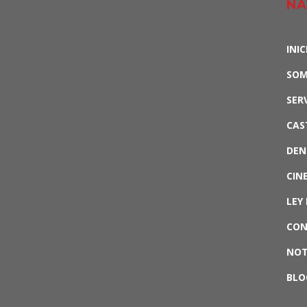
NA
INIC
SO
SER
CAS
DEN
CIN
LEY 
CO
NOT
BLO