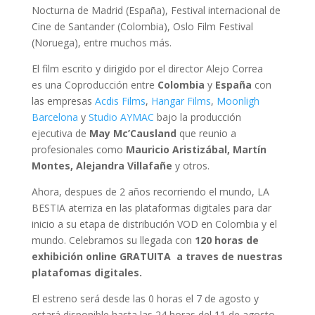
Nocturna de Madrid (España), Festival internacional de
Cine de Santander (Colombia), Oslo Film Festival
(Noruega), entre muchos más.
El film escrito y dirigido por el director Alejo Correa
es
una Coproducción entre
Colombia
y
España
con
las empresas
Acdis Films
,
Hangar Films
,
Moonligh
Barcelona
y
Studio AYMAC
bajo la producción
ejecutiva de
May Mc’Causland
que reunio a
profesionales como
Mauricio Aristizábal, Martín
Montes, Alejandra Villafañe
y otros.
Ahora, despues de 2 años recorriendo el mundo, LA
BESTIA aterriza en las plataformas digitales para dar
inicio a su etapa de distribución VOD en Colombia y el
mundo. Celebramos su llegada con
120 horas de
exhibición online GRATUITA a traves de nuestras
platafomas digitales.
El estreno será desde las 0 horas el 7 de agosto y
estará disponible hasta las 24 horas del 11 de agosto