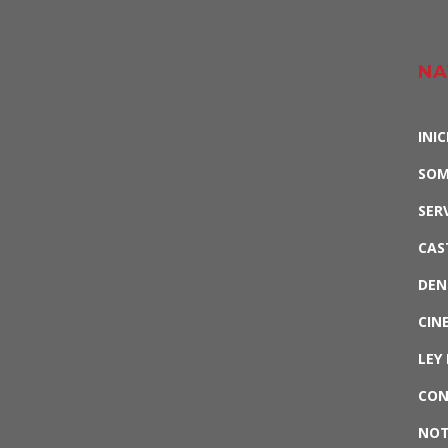
NA
INIC
SO
SER
CAS
DEN
CIN
LEY 
CO
NOT