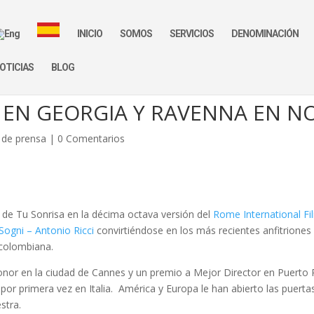
INICIO
SOMOS
SERVICIOS
DENOMINACIÓN
OTICIAS
BLOG
 EN GEORGIA Y RAVENNA EN N
de prensa
|
0 Comentarios
de Tu Sonrisa en la décima octava versión del
Rome International Fi
 Sogni – Antonio Ricci
convirtiéndose en los más recientes anfitriones 
colombiana.
or en la ciudad de Cannes y un premio a Mejor Director en Puerto 
or primera vez en Italia. América y Europa le han abierto las puertas 
stra.