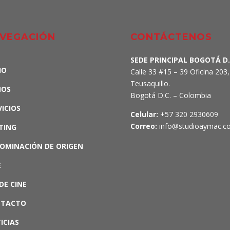
VEGACIÓN
CONTÁCTENOS
SEDE PRINCIPAL BOGOTÁ D.
IO
Calle 33 #15 – 39 Oficina 203,
Teusaquillo.
MOS
Bogotá D.C. – Colombia
VICIOS
Celular:
+57 320 2930609
Correo:
info@studioaymac.c
TING
OMINACIÓN DE ORIGEN
E
DE CINE
NTACTO
ICIAS